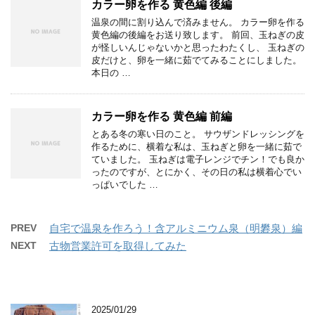
カラー卵を作る 黄色編 後編
温泉の間に割り込んで済みません。 カラー卵を作る
黄色編の後編をお送り致します。 前回、玉ねぎの皮
が怪しいんじゃないかと思ったわたくし、 玉ねぎの
皮だけと、卵を一緒に茹でてみることにしました。
本日の …
カラー卵を作る 黄色編 前編
とある冬の寒い日のこと。 サウザンドレッシングを
作るために、横着な私は、玉ねぎと卵を一緒に茹で
ていました。 玉ねぎは電子レンジでチン！でも良か
ったのですが、とにかく、その日の私は横着心でい
っぱいでした …
PREV
自宅で温泉を作ろう！含アルミニウム泉（明礬泉）編
NEXT
古物営業許可を取得してみた
2025/01/29