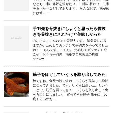
なども白米に雑穀を混ぜたり、 白米の替わりに玄米
を食べたりなどしております。 そんな訳で、我が家
には常に …
手羽先を骨抜きにしようと思ったら骨抜
きを骨抜きにされたけど美味しかった
みなさま、こん○○は！管理人です。 随分昔になり
ますが、ためしてガッテンで手羽先をやってました
ね！ こちらです、こちら。 ためしてガッテン＞今
こそ！おうち手羽先 簡単プロ味実現の奥義
http://w …
筋子をほぐしていくらを取り出してみた
秋ですね。食欲の秋ですね。いくらが美味しい季節
になってきました。でも、いくらは高い…。という
ことで、筋子を買ってきて、いくらを取り出して食
べることにしました。 買ってきた筋子 筋子に、60
度くらいのお …