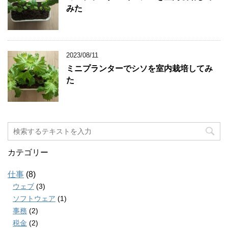
みた
2023/08/11
ミニプランターでシソを室内栽培してみ
た
カテゴリー
仕事
(8)
ウェブ
(3)
ソフトウェア
(1)
事務
(2)
税金
(2)