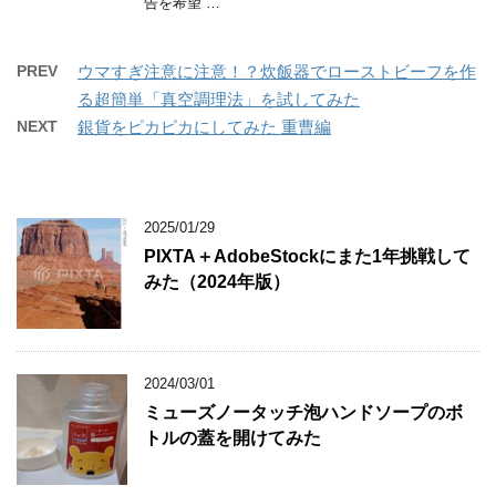
告を希望 …
PREV
ウマすぎ注意に注意！？炊飯器でローストビーフを作
る超簡単「真空調理法」を試してみた
NEXT
銀貨をピカピカにしてみた 重曹編
2025/01/29
PIXTA＋AdobeStockにまた1年挑戦して
みた（2024年版）
2024/03/01
ミューズノータッチ泡ハンドソープのボ
トルの蓋を開けてみた