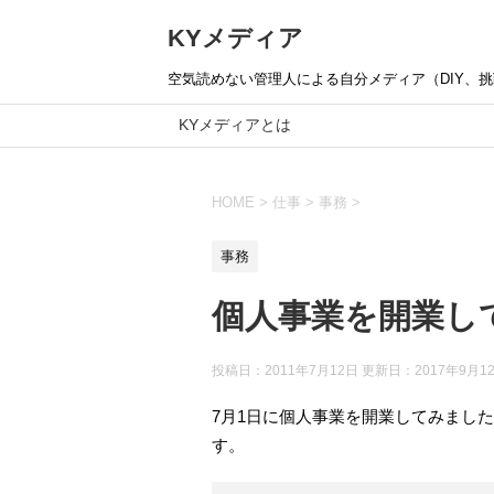
KYメディア
空気読めない管理人による自分メディア（DIY、挑戦
KYメディアとは
HOME
>
仕事
>
事務
>
事務
個人事業を開業し
投稿日：2011年7月12日 更新日：
2017年9月1
7月1日に個人事業を開業してみまし
す。