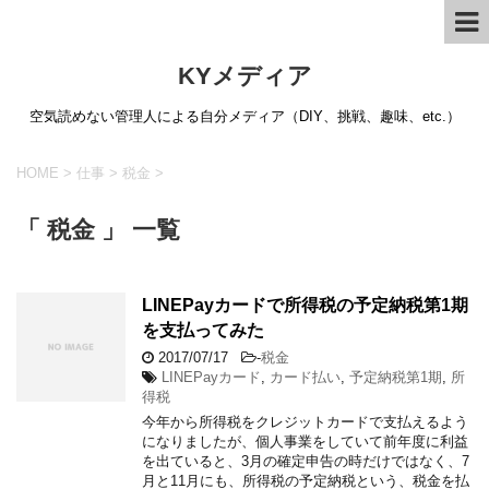
KYメディア
空気読めない管理人による自分メディア（DIY、挑戦、趣味、etc.）
HOME
>
仕事
>
税金
>
「 税金 」 一覧
LINEPayカードで所得税の予定納税第1期
を支払ってみた
2017/07/17
-
税金
LINEPayカード
,
カード払い
,
予定納税第1期
,
所
得税
今年から所得税をクレジットカードで支払えるよう
になりましたが、個人事業をしていて前年度に利益
を出ていると、3月の確定申告の時だけではなく、7
月と11月にも、所得税の予定納税という、税金を払