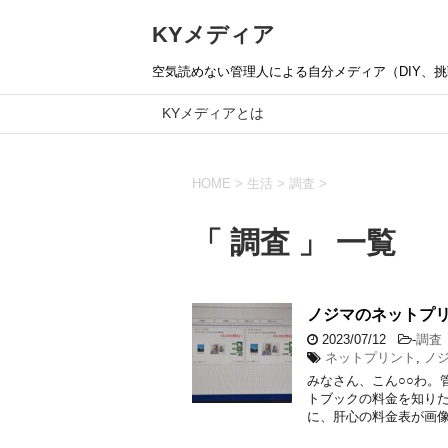
KYメディア
空気読めない管理人による自分メディア（DIY、挑戦
KYメディアとは
HOME
>
生活
>
調査
>
「 調査 」 一覧
ノジマのネットプ
2023/07/12
-
調査
ネットプリント
,
ノ
みなさん、こん○○わ。
トブックの料金を知りた
に、肝心の料金表が画像