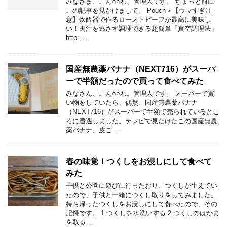
みなさま、こん○○わ、管理人です。 ちょっと前に
この記事を見かけまして。 Pouch＞【ウマすぎ注
意】炊飯器で作るローストビーフが最高に美味し
い！肉汁を逃さず調理できる超簡単「真空調理法」
http: …
国産無農薬バナナ（NEXT716）がスーパ
ーで半額だったので買って食べてみた
みなさん、こん○○わ。管理人です。 スーパーで買
い物をしていたら、偶然、国産無農薬バナナ
（NEXT716）がスーパーで半額で売られているとこ
ろに遭遇しました。テレビで見たけたこの国産無農
薬バナナ、皮ご …
春の味覚！つくしをお浸しにして食べて
みた
子供と公園に遊びに行ったおり、つくしが生えてい
たので、子供と一緒につくし取りをしてみました。
持ち帰ったつくしをお浸しにして食べたので、その
記録です。 1.つくしを水洗いする 2.つくしのはかま
を取る …