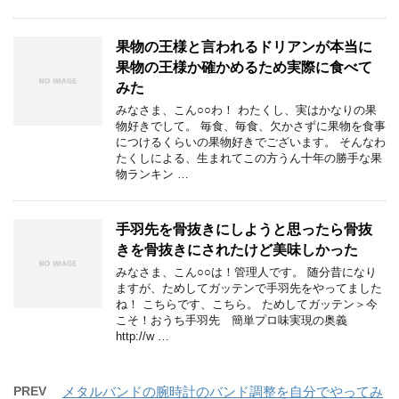
果物の王様と言われるドリアンが本当に
果物の王様か確かめるため実際に食べて
みた
みなさま、こん○○わ！ わたくし、実はかなりの果
物好きでして。 毎食、毎食、欠かさずに果物を食事
につけるくらいの果物好きでございます。 そんなわ
たくしによる、生まれてこの方うん十年の勝手な果
物ランキン …
手羽先を骨抜きにしようと思ったら骨抜
きを骨抜きにされたけど美味しかった
みなさま、こん○○は！管理人です。 随分昔になり
ますが、ためしてガッテンで手羽先をやってました
ね！ こちらです、こちら。 ためしてガッテン＞今
こそ！おうち手羽先 簡単プロ味実現の奥義
http://w …
PREV
メタルバンドの腕時計のバンド調整を自分でやってみ