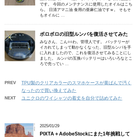
です。 今回のメンテナンスに使用したオイルはこち
ら。 日清アマニ油 食用の亜麻仁油ですｗ。 そもそ
もオイルに …
ボロボロの旧型ルンバを復活させてみた
みなさん、こん○○わ。管理人です。 バッテリーが
イカれてしまって動かなくなった、旧型ルンバを手
に入れましたので、これを復活させてみることにし
ました。 ルンバの互換バッテリーはいろいろなとこ
ろで売ってい …
PREV
TPU製のクリアカラーのスマホケースが黄ばんで汚く
なったので買い換えてみた
NEXT
ユニクロのワイシャツの着丈を自分で詰めてみた
2025/01/29
PIXTA＋AdobeStockにまた1年挑戦して