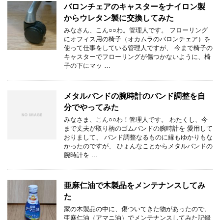
バロンチェアのキャスターをナイロン製
からウレタン製に交換してみた
みなさん、こん○○わ。管理人です。 フローリング
にオフィス用の椅子（オカムラのバロンチェア）を
使って仕事をしている管理人ですが、 今まで椅子の
キャスターでフローリングが傷つかないように、椅
子の下にマッ …
メタルバンドの腕時計のバンド調整を自
分でやってみた
みなさま、こん○○わ！管理人です。 わたくし、今
まで丈夫が取り柄のゴムバンドの腕時計を 愛用して
おりまして、 バンド調整なるものに縁もゆかりもな
かったのですが、 ひょんなことからメタルバンドの
腕時計を …
亜麻仁油で木製品をメンテナンスしてみ
た
家の木製品の中に、傷ついてきた物があったので、
亜麻仁油（アマニ油）でメンテナンスしてみた記録