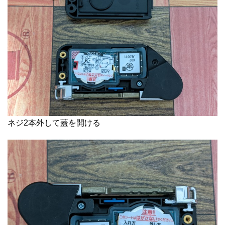
ネジ2本外して蓋を開ける