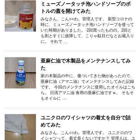
ミューズノータッチ泡ハンドソープのボ
トルの蓋を開けてみた
みなさん、こん○○わ。管理人です。 新型コロナの
時に、ミューズノータッチ泡ハンドソープを使って
いた時期がありました。 2回買ったものの、2回と
も割とすぐに故障して、こりゃ駄目だなとお蔵入り
に。 それで …
亜麻仁油で木製品をメンテナンスしてみ
た
家の木製品の中に、傷ついてきた物があったので、
亜麻仁油（アマニ油）でメンテナンスしてみた記録
です。 今回のメンテナンスに使用したオイルはこち
ら。 日清アマニ油 食用の亜麻仁油ですｗ。 そもそ
もオイルに …
ユニクロのワイシャツの着丈を自分で詰
めてみた
みなさん、こん○○わ。管理人です。 ユニクロのワ
イシャツって、着丈長くないですか？ 管理人は、ユ