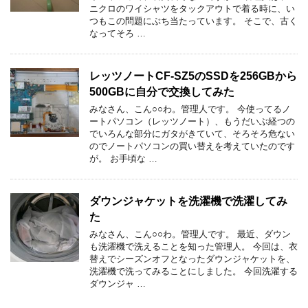
ニクロのワイシャツをタックアウトで着る時に、い
つもこの問題にぶち当たっています。 そこで、古く
なってそろ …
レッツノートCF-SZ5のSSDを256GBから
500GBに自分で交換してみた
みなさん、こん○○わ。管理人です。 今使ってるノ
ートパソコン（レッツノート）、もうだいぶ経つの
でいろんな部分にガタがきていて、そろそろ危ない
のでノートパソコンの買い替えを考えていたのです
が。 お手頃な …
ダウンジャケットを洗濯機で洗濯してみ
た
みなさん、こん○○わ。管理人です。 最近、ダウン
も洗濯機で洗えることを知った管理人。 今回は、衣
替えでシーズンオフとなったダウンジャケットを、
洗濯機で洗ってみることにしました。 今回洗濯する
ダウンジャ …