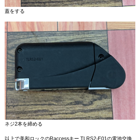
蓋をする
ネジ2本を締める
以上で美和ロックのRaccessキー TLRS2-E01の電池交換