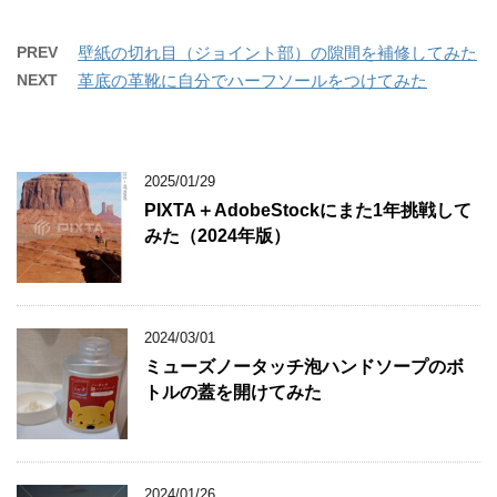
PREV
壁紙の切れ目（ジョイント部）の隙間を補修してみた
NEXT
革底の革靴に自分でハーフソールをつけてみた
2025/01/29
PIXTA＋AdobeStockにまた1年挑戦して
みた（2024年版）
2024/03/01
ミューズノータッチ泡ハンドソープのボ
トルの蓋を開けてみた
2024/01/26