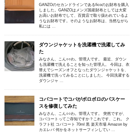
GANZOのセカンドラインであるficoのお財布を購入
しました。GANZOはメンズ国産財布としては大変
お高いお財布でして、百貨店で取り扱われているよ
うなお財布です。そのようなお財布は、当然ながら
私には …
ダウンジャケットを洗濯機で洗濯してみ
た
みなさん、こん○○わ。管理人です。 最近、ダウン
も洗濯機で洗えることを知った管理人。 今回は、衣
替えでシーズンオフとなったダウンジャケットを、
洗濯機で洗ってみることにしました。 今回洗濯する
ダウンジャ …
コバコートでコバがボロボロのパスケー
スを修復してみた
みなさん、こん○○わ。管理人です。 突然ですが、
コバコートってご存知ですか？これです、これ。 ク
ラフト社 コバコート 70ml 黒 楽天市場 Amazon by
カエレバ 何かをネットサーフィンしてい …