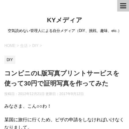
KYメディア
空気読めない管理人による自分メディア（DIY、挑戦、趣味、etc.）
HOME
>
生活
>
DIY
>
DIY
コンビニのL版写真プリントサービスを
使って30円で証明写真を作ってみた
投稿日：2012年12月21日 更新日：
2017年9月12日
みなさま、こん○○わ！
某国に旅行に行くため、ビザの申請をしなければいけなく
なりまして。