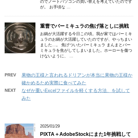
のでノートパソコンの買い替えを考えていたのです
が。 お手頃な …
重曹でバーミキュラの焦げ落としに挑戦
お鍋が大活躍する今日この頃。我が家ではバーミキ
ュラのお鍋が大活躍していたのですが、やっちまい
ました…。 焦げついたバーミキュラ まんまとバー
ミキュラを焦がしてしまいました。ホーローを傷つ
けないように、 …
PREV
果物の王様と言われるドリアンが本当に果物の王様か
確かめるため実際に食べてみた
NEXT
なぜか重いExcelファイルを軽くする方法、を試して
みた
2025/01/29
PIXTA＋AdobeStockにまた1年挑戦して