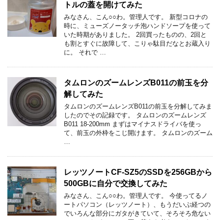
トルの蓋を開けてみた
みなさん、こん○○わ。管理人です。 新型コロナの
時に、ミューズノータッチ泡ハンドソープを使って
いた時期がありました。 2回買ったものの、2回と
も割とすぐに故障して、こりゃ駄目だなとお蔵入り
に。 それで …
タムロンのズームレンズB011の前玉を分
解してみた
タムロンのズームレンズB011の前玉を分解してみま
したのでその記録です。 タムロンのズームレンズ
B011 18-200mm まずはマイナスドライバを使っ
て、前玉の外枠をこじ開けます。 タムロンのズーム
…
レッツノートCF-SZ5のSSDを256GBから
500GBに自分で交換してみた
みなさん、こん○○わ。管理人です。 今使ってるノ
ートパソコン（レッツノート）、もうだいぶ経つの
でいろんな部分にガタがきていて、そろそろ危ない