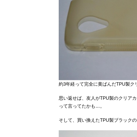
約3年経って完全に黄ばんだTPU製
思い返せば、友人がTPU製のクリア
って言ってたかも…。
そして、買い換えたTPU製ブラック