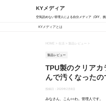
KYメディア
空気読めない管理人による自分メディア（DIY、挑戦
KYメディアとは
HOME
>
生活
>
製品レビュー
>
製品レビュー
TPU製のクリア
んで汚くなったの
投稿日：
2020年2月8日
みなさん、こん○○わ。管理人です。