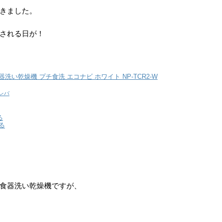
きました。
される日が！
c 食器洗い乾燥機 プチ食洗 エコナビ ホワイト NP-TCR2-W
レバ
る
る
食器洗い乾燥機ですが、