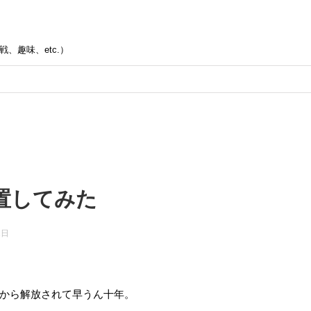
、趣味、etc.）
置してみた
2日
から解放されて早うん十年。