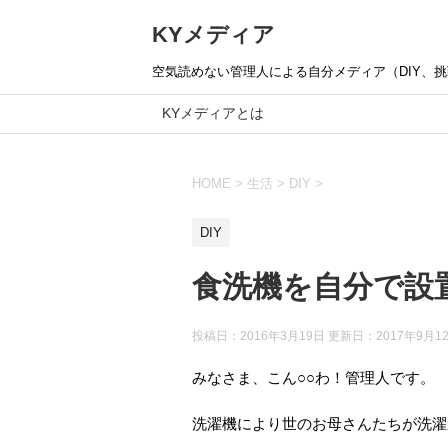
KYメディア
空気読めない管理人による自分メディア（DIY、挑戦
KYメディアとは
HOME
>
生活
>
DIY
>
DIY
食洗機を自分で設
投稿日：2016年3月19日 更新日：
2017年9月1
みなさま、こん○○わ！管理人です。
洗濯機により世のお母さんたちが洗濯