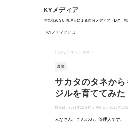
KYメディア
空気読めない管理人による自分メディア（DIY、挑戦
KYメディアとは
HOME
>
生活
>
農業
>
農業
サカタのタネから
ジルを育ててみた
投稿日：2021年12月14日 更新日：
2025年1月
みなさん、こん○○わ。管理人です。