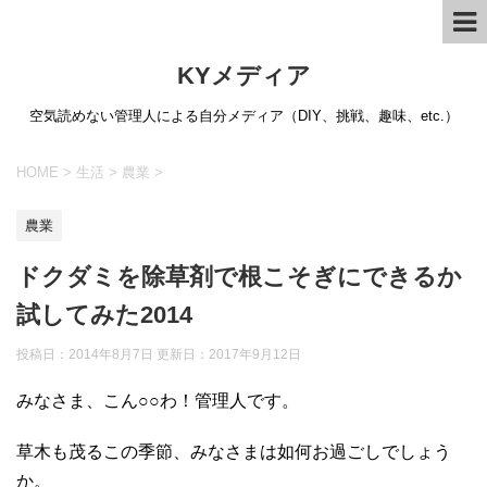
KYメディア
空気読めない管理人による自分メディア（DIY、挑戦、趣味、etc.）
HOME
>
生活
>
農業
>
農業
ドクダミを除草剤で根こそぎにできるか
試してみた2014
投稿日：2014年8月7日 更新日：
2017年9月12日
みなさま、こん○○わ！管理人です。
草木も茂るこの季節、みなさまは如何お過ごしでしょう
か。