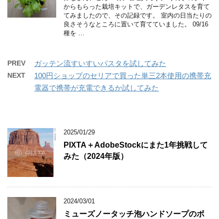
からもらった栽培キットで、ガーデンレタスを育て
てみましたので、その記録です。 室内の日当たりの
良さそうなところに置いて育てていました。 09/16
種を …
PREV
ガッテン流すいすいパスタを試してみた
NEXT
100円ショップのセリアで買った単三2本使用の携帯充
電器で携帯が充電できるか試してみた
2025/01/29
PIXTA＋AdobeStockにまた1年挑戦して
みた（2024年版）
2024/03/01
ミューズノータッチ泡ハンドソープのボ