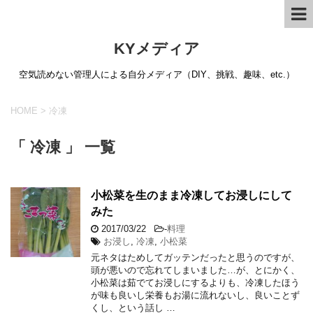
KYメディア
空気読めない管理人による自分メディア（DIY、挑戦、趣味、etc.）
HOME
>
冷凍
「 冷凍 」 一覧
小松菜を生のまま冷凍してお浸しにして
みた
2017/03/22
-
料理
お浸し
,
冷凍
,
小松菜
元ネタはためしてガッテンだったと思うのですが、
頭が悪いので忘れてしまいました…が、とにかく、
小松菜は茹でてお浸しにするよりも、冷凍したほう
が味も良いし栄養もお湯に流れないし、良いことず
くし、という話し …