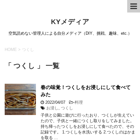
KYメディア
空気読めない管理人による自分メディア（DIY、挑戦、趣味、etc.）
HOME
>
つくし
「 つくし 」 一覧
春の味覚！つくしをお浸しにして食べて
みた
2022/04/07
-
料理
お浸し
,
つくし
子供と公園に遊びに行ったおり、つくしが生えてい
たので、子供と一緒につくし取りをしてみました。
持ち帰ったつくしをお浸しにして食べたので、その
記録です。 1.つくしを水洗いする 2.つくしのはかま
を取る …