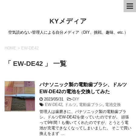
KYメディア
空気読めない管理人による自分メディア（DIY、挑戦、趣味、etc.）
HOME
>
EW-DE42
「 EW-DE42 」 一覧
パナソニック製の電動歯ブラシ、ドルツ
EW-DE42の電池を交換してみた
2023/05/31
-
DIY
EW-DE42
,
ドルツ
,
電動歯ブラシ
,
電池交換
管理人は歯磨きに、パナソニック製の電動歯ブラ
シ、ドルツEW-DE42を使っていたのですが。 頑張
って9年間！も働いてくれたのですが、とうとう電
池が充電できなくなってしまいました。 そこで買い
換えをまず …