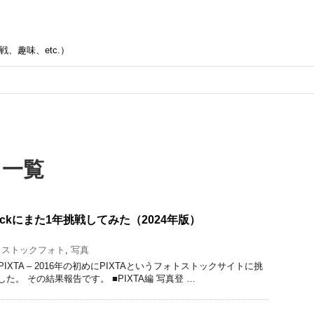
、趣味、etc.）
」 一覧
Stockにまた1年挑戦してみた（2024年版）
,
ストックフォト
,
写真
 PIXTA – 2016年の初めにPIXTAというフォトストックサイトに挑
た。 その結果報告です。 ■PIXTA編 写真登 …