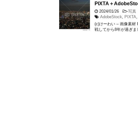
PIXTA＋Adobe
2024/01/26
-
写真
AdobeStock
,
PIXTA
(c)けーわい – 画像素材
戦してから8年が過ぎまし