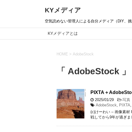
KYメディア
空気読めない管理人による自分メディア（DIY、挑戦
KYメディアとは
HOME
>
AdobeStock
「 AdobeStock 
PIXTA＋Adobe
2025/01/29
-
写真
AdobeStock
,
PIXTA
(c)けーわい – 画像素材
戦してから9年が過ぎまし