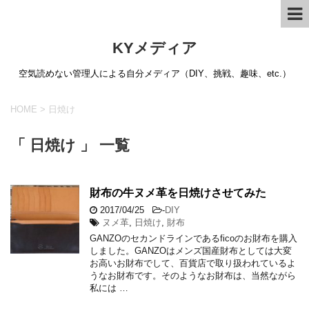
KYメディア
空気読めない管理人による自分メディア（DIY、挑戦、趣味、etc.）
HOME
>
日焼け
「 日焼け 」 一覧
財布の牛ヌメ革を日焼けさせてみた
2017/04/25
-
DIY
ヌメ革
,
日焼け
,
財布
GANZOのセカンドラインであるficoのお財布を購入
しました。GANZOはメンズ国産財布としては大変
お高いお財布でして、百貨店で取り扱われているよ
うなお財布です。そのようなお財布は、当然ながら
私には …