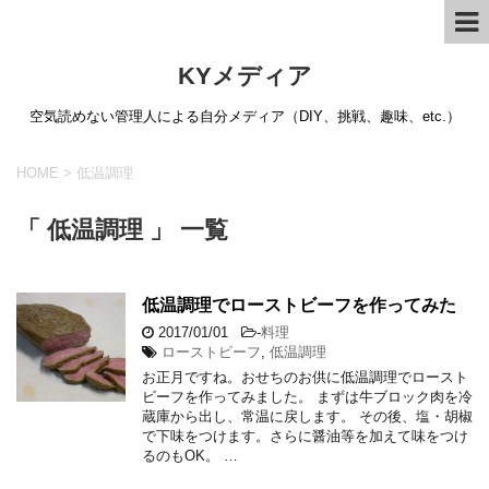
KYメディア
空気読めない管理人による自分メディア（DIY、挑戦、趣味、etc.）
HOME
>
低温調理
「 低温調理 」 一覧
低温調理でローストビーフを作ってみた
2017/01/01
-
料理
ローストビーフ
,
低温調理
お正月ですね。おせちのお供に低温調理でロースト
ビーフを作ってみました。 まずは牛ブロック肉を冷
蔵庫から出し、常温に戻します。 その後、塩・胡椒
で下味をつけます。さらに醤油等を加えて味をつけ
るのもOK。 …