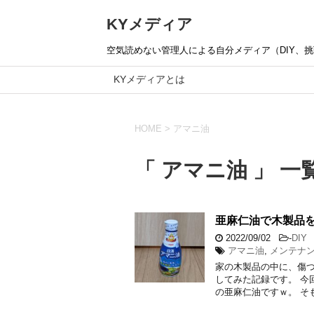
KYメディア
空気読めない管理人による自分メディア（DIY、挑戦
KYメディアとは
HOME
>
アマニ油
「 アマニ油 」 一
亜麻仁油で木製品
2022/09/02
-
DIY
アマニ油
,
メンテナ
家の木製品の中に、傷
してみた記録です。 今
の亜麻仁油ですｗ。 そ