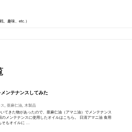
、趣味、etc.）
覧
をメンテナンスしてみた
ンス
,
亜麻仁油
,
木製品
ついてきた物があったので、亜麻仁油（アマニ油）でメンテナンス
回のメンテナンスに使用したオイルはこちら。 日清アマニ油 食用
もそもオイルに …