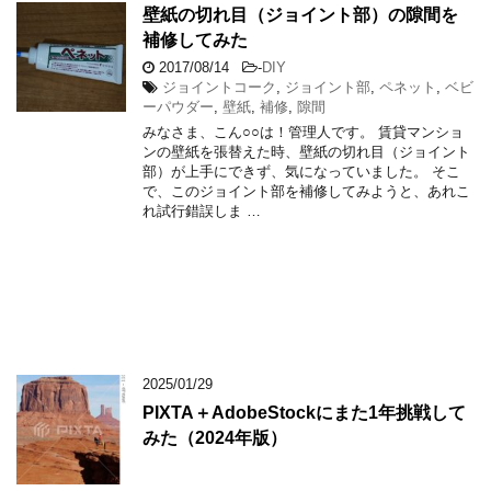
壁紙の切れ目（ジョイント部）の隙間を
補修してみた
2017/08/14
-
DIY
ジョイントコーク
,
ジョイント部
,
ペネット
,
ベビ
ーパウダー
,
壁紙
,
補修
,
隙間
みなさま、こん○○は！管理人です。 賃貸マンショ
ンの壁紙を張替えた時、壁紙の切れ目（ジョイント
部）が上手にできず、気になっていました。 そこ
で、このジョイント部を補修してみようと、あれこ
れ試行錯誤しま …
2025/01/29
PIXTA＋AdobeStockにまた1年挑戦して
みた（2024年版）