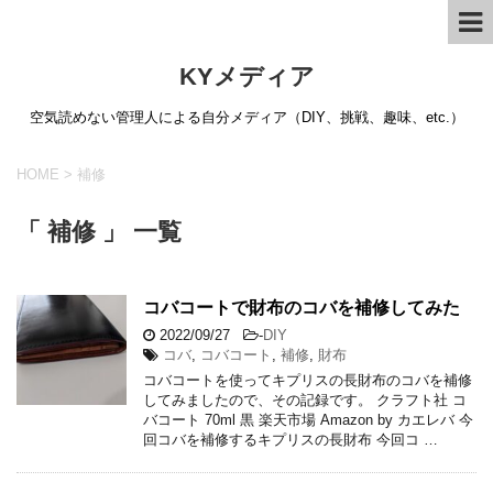
KYメディア
空気読めない管理人による自分メディア（DIY、挑戦、趣味、etc.）
HOME
>
補修
「 補修 」 一覧
コバコートで財布のコバを補修してみた
2022/09/27
-
DIY
コバ
,
コバコート
,
補修
,
財布
コバコートを使ってキプリスの長財布のコバを補修
してみましたので、その記録です。 クラフト社 コ
バコート 70ml 黒 楽天市場 Amazon by カエレバ 今
回コバを補修するキプリスの長財布 今回コ …