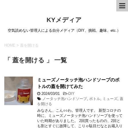
KYメディア
空気読めない管理人による自分メディア（DIY、挑戦、趣味、etc.）
HOME
>
蓋を開ける
「 蓋を開ける 」 一覧
ミューズノータッチ泡ハンドソープのボ
トルの蓋を開けてみた
2024/03/01
-
DIY
ノータッチ泡ハンドソープ
,
ボトル
,
ミューズ
,
蓋
を開ける
みなさん、こん○○わ。管理人です。 新型コロナの
時に、ミューズノータッチ泡ハンドソープを使って
いた時期がありました。 2回買ったものの、2回と
も割とすぐに故障して、こりゃ駄目だなとお蔵入り