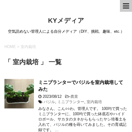
KYメディア
空気読めない管理人による自分メディア（DIY、挑戦、趣味、etc.）
HOME
>
室内栽培
「 室内栽培 」 一覧
ミニプランターでバジルを室内栽培して
みた
2023/08/12
-
農業
バジル
,
ミニプランター
,
室内栽培
みなさん、こん○○わ。管理人です。 100均で買った
ミニプランターに、100均で買った鉢底石やハイド
ロボール、サカタのタネからもらったヤシ培養土を
入れて、バジルの種を蒔いてみました。その育成記
録です。 …