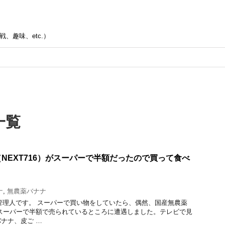
、趣味、etc.）
一覧
NEXT716）がスーパーで半額だったので買って食べ
ナ
,
無農薬バナナ
管理人です。 スーパーで買い物をしていたら、偶然、国産無農薬
）がスーパーで半額で売られているところに遭遇しました。テレビで見
ナナ、皮ご …