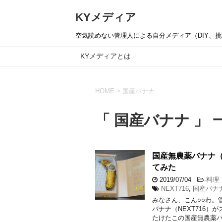
KYメディア
空気読めない管理人による自分メディア（DIY、挑戦
KYメディアとは
HOME
>
国産バナナ
「 国産バナナ 」 
国産無農薬バナナ（
てみた
2019/07/04
-
料理
NEXT716
,
国産バナ
みなさん、こん○○わ。
バナナ（NEXT716
たけたこの国産無農薬バ