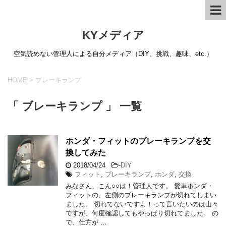
KYメディア
空気読めない管理人による自分メディア（DIY、挑戦、趣味、etc.）
HOME
>
ブレーキランプ
「 ブレーキランプ 」 一覧
ホンダ・フィットのブレーキランプを交
換してみた
2018/04/24
-
DIY
フィット
,
ブレーキランプ
,
ホンダ
,
交換
みなさん、こん○○は！管理人です。 愛車ホンダ・
フィットの、左側のブレーキランプが切れてしまい
ました。 切れてないですよ！って言いたいのは山々
ですが、何度確認してもやっぱり切れてました。 の
で、仕方が …