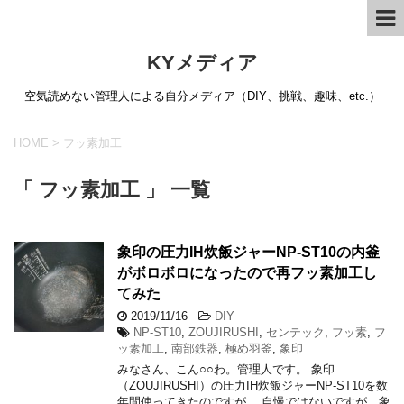
KYメディア
空気読めない管理人による自分メディア（DIY、挑戦、趣味、etc.）
HOME
>
フッ素加工
「 フッ素加工 」 一覧
象印の圧力IH炊飯ジャーNP-ST10の内釜
がボロボロになったので再フッ素加工し
てみた
2019/11/16
-
DIY
NP-ST10
,
ZOUJIRUSHI
,
センテック
,
フッ素
,
フ
ッ素加工
,
南部鉄器
,
極め羽釜
,
象印
みなさん、こん○○わ。管理人です。 象印
（ZOUJIRUSHI）の圧力IH炊飯ジャーNP-ST10を数
年間使ってきたのですが。 自慢ではないですが、象