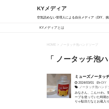
KYメディア
空気読めない管理人による自分メディア（DIY、挑戦
KYメディアとは
HOME
>
ノータッチ泡ハンドソープ
「 ノータッチ泡ハ
ミューズノータッ
2024/03/01
-
DIY
ノータッチ泡ハンド
みなさん、こん○○わ。
ープを使っていた時期が
りゃ駄目だなとお蔵入り